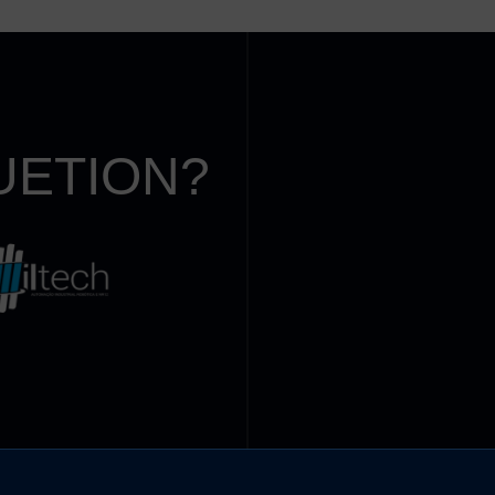
UETION?