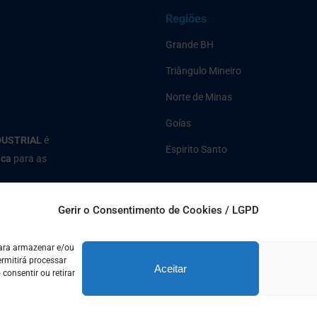
Regiões
Grande BH
Triângulo Mineiro
Norte de Minas
Goías
DUSTRIAL
é
Espirito Santo
ica
para as
Gerir o Consentimento de Cookies / LGPD
para armazenar e/ou
rmitirá processar
Aceitar
onsentir ou retirar