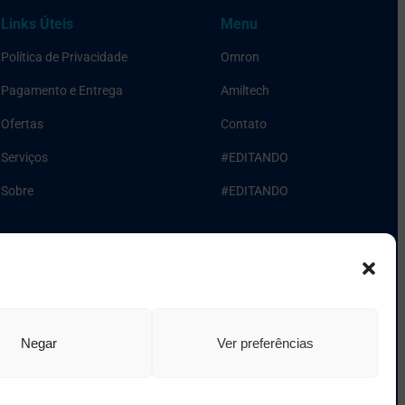
Links Úteis
Menu
Política de Privacidade
Omron
Pagamento e Entrega
Amiltech
Ofertas
Contato
Serviços
#EDITANDO
Sobre
#EDITANDO
Negar
Ver preferências