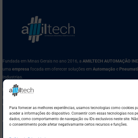
Fundada em Minas Gerais no ano 2016, a
AMILTECH AUTOMAÇÃO IN
uma
empresa
focada em oferecer soluções em
Automação
e
Pneumat
Industrias.
Rua Quarenta e Dois, Nº 380, Tropical, Cotagem-MG
Phone: (31) 3353-5070
WhatsApp: (31) 99520-9744
Para fornecer as melhores experiências, usamos tecnologias como cookies 
aceder a informações do dispositivo. Consentir com essas tecnologias nos pe
dados, como comportamento de navegação ou IDs exclusivos neste site. Não c
o consentimento pode afetar negativamante certos recursos e funções.