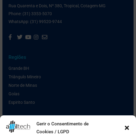
Rua Quarenta e Dois, Nº 380, Tropical, Cotagem-MG
Phone: (31) 3353-5070
WhatsApp: (31) 99520-9744
Regiões
Grande BH
Triângulo Mineiro
Norte de Minas
Goías
Espirito Santo
Links Úteis
Gerir o Consentimento de
Cookies / LGPD
Política de Privacidade