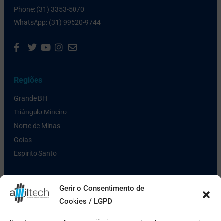
Phone: (31) 3353-5070
WhatsApp: (31) 99520-9744
Regiões
Grande BH
Triângulo Mineiro
Norte de Minas
Goías
Espirito Santo
Links Úteis
Gerir o Consentimento de
Cookies / LGPD
Política de Privacidade
Pagamento e Entrega