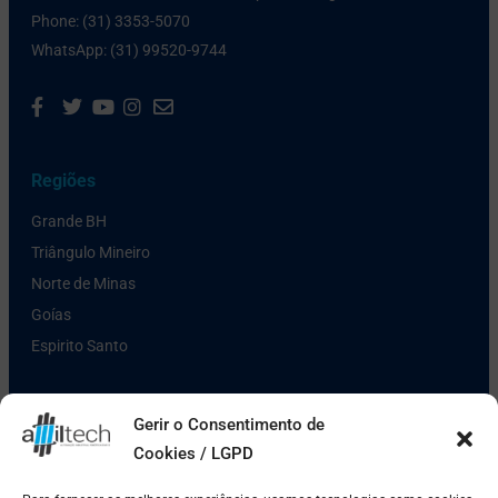
Phone: (31) 3353-5070
WhatsApp: (31) 99520-9744
Regiões
Grande BH
Triângulo Mineiro
Norte de Minas
Goías
Espirito Santo
Links Úteis
Gerir o Consentimento de
Cookies / LGPD
Política de Privacidade
Pagamento e Entrega