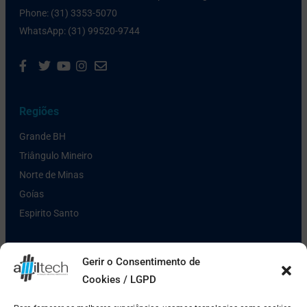
Phone: (31) 3353-5070
WhatsApp: (31) 99520-9744
Regiões
Grande BH
Triângulo Mineiro
Norte de Minas
Goías
Espirito Santo
Links Úteis
Gerir o Consentimento de
Cookies / LGPD
Política de Privacidade
Pagamento e Entrega