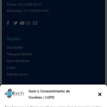
Phone: (31) 3353-5070
WhatsApp: (31) 99520-9744
Regiões
Grande BH
Triângulo Mineiro
Norte de Minas
Goías
Espirito Santo
Links Úteis
Gerir o Consentimento de
Cookies / LGPD
Política de Privacidade
Pagamento e Entrega