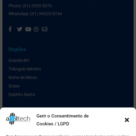
Phone: (31) 3353-5070
WhatsApp: (31) 99520-9744
Regiões
Grande BH
Triângulo Mineiro
Norte de Minas
Goías
Espirito Santo
Links Úteis
Gerir o Consentimento de
Cookies / LGPD
Política de Privacidade
Pagamento e Entrega