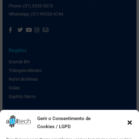
Phone: (31) 3353-5070
WhatsApp: (31) 99520-9744
Regiões
Grande BH
Triângulo Mineiro
Norte de Minas
Goías
Espirito Santo
Links Úteis
Gerir o Consentimento de
Cookies / LGPD
Política de Privacidade
Pagamento e Entrega