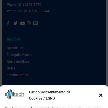
Phone: (31) 3353-5070
WhatsApp: (31) 99520-9744
Regiões
Grande BH
Triângulo Mineiro
Norte de Minas
Goías
Espirito Santo
Links Úteis
Gerir o Consentimento de
Cookies / LGPD
Política de Privacidade
Pagamento e Entrega