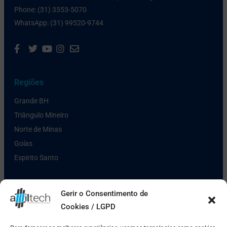
Phone: (31) 3353-5070
WhatsApp: (31) 99520-9744
Regiões
Grande BH
Triângulo Mineiro
Norte de Minas
Goías
Espirito Santo
Links Úteis
Gerir o Consentimento de
Cookies / LGPD
Política de Privacidade
Pagamento e Entrega