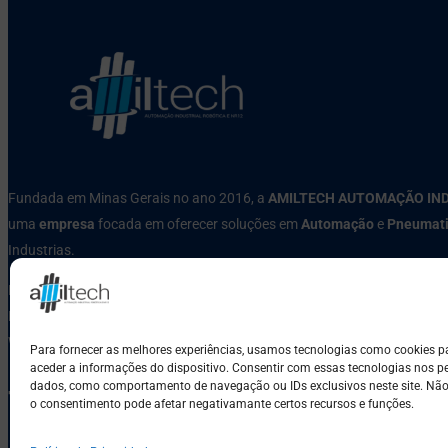
Fundada em Minas Gerais no ano 2016, a
AMILTECH AUTOMAÇÃO IN
uma
empresa
focada em oferecer soluções em
Automação
e
Pneumat
Industrias.
Rua Quarenta e Dois, Nº 380, Tropical, Cotagem-MG
Phone: (31) 3353-5070
WhatsApp: (31) 99520-9744
Para fornecer as melhores experiências, usamos tecnologias como cookies 
aceder a informações do dispositivo. Consentir com essas tecnologias nos pe
dados, como comportamento de navegação ou IDs exclusivos neste site. Não c
o consentimento pode afetar negativamante certos recursos e funções.