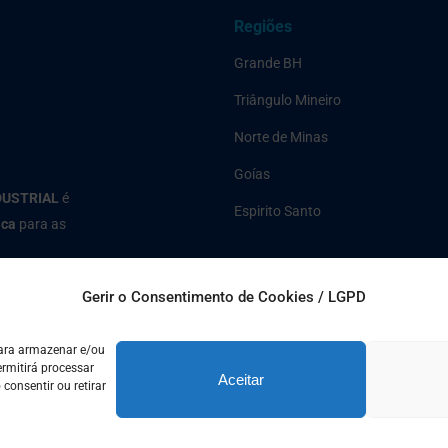
Regiões
Grande BH
Triângulo Mineiro
Norte de Minas
Goías
DUSTRIAL
é
Espirito Santo
ica
para as
Gerir o Consentimento de Cookies / LGPD
para armazenar e/ou
rmitirá processar
Aceitar
onsentir ou retirar