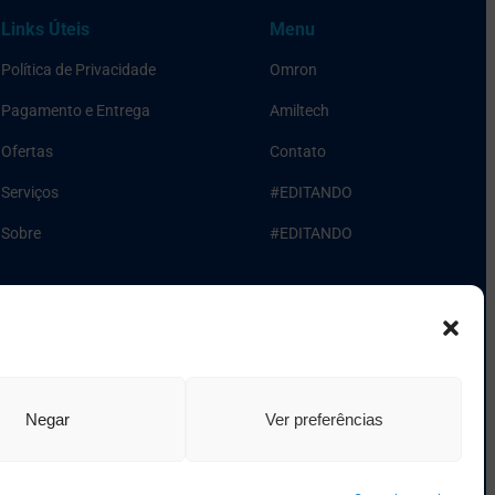
Links Úteis
Menu
Política de Privacidade
Omron
Pagamento e Entrega
Amiltech
Ofertas
Contato
Serviços
#EDITANDO
Sobre
#EDITANDO
Negar
Ver preferências