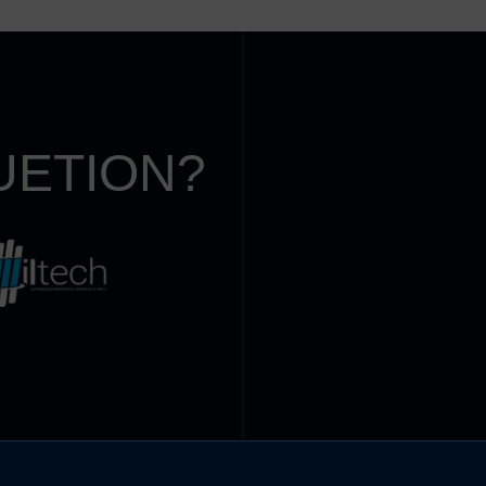
UETION?