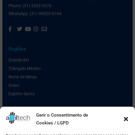
Phone: (31) 3353-5070
WhatsApp: (31) 99520-9744
Regiões
Grande BH
Triângulo Mineiro
Norte de Minas
Goías
Espirito Santo
Links Úteis
Gerir o Consentimento de
Cookies / LGPD
Política de Privacidade
Pagamento e Entrega