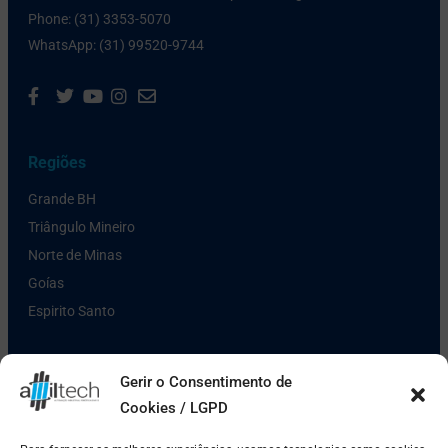
Phone: (31) 3353-5070
WhatsApp: (31) 99520-9744
Regiões
Grande BH
Triângulo Mineiro
Norte de Minas
Goías
Espirito Santo
Links Úteis
Gerir o Consentimento de
Cookies / LGPD
Política de Privacidade
Pagamento e Entrega