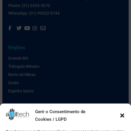
Phone: (31) 3353-5070
WhatsApp: (31) 99520-9744
Regiões
Grande BH
Triângulo Mineiro
Norte de Minas
Goías
Espirito Santo
Links Úteis
Gerir o Consentimento de
Cookies / LGPD
Política de Privacidade
Pagamento e Entrega