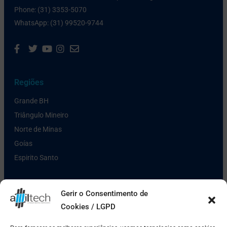
Phone: (31) 3353-5070
WhatsApp: (31) 99520-9744
Regiões
Grande BH
Triângulo Mineiro
Norte de Minas
Goías
Espirito Santo
Links Úteis
Gerir o Consentimento de
Cookies / LGPD
Política de Privacidade
Pagamento e Entrega