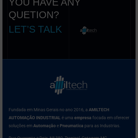
YOU HAVE ANY
QUETION?
LET’S TALK
Fundada em Minas Gerais no ano 2016, a
AMILTECH
AUTOMAÇÃO INDUSTRIAL
é uma
empresa
focada em oferecer
soluções em
Automação
e
Pneumatica
para as Industrias.
Rua Quarenta e Dois, Nº 380, Tropical, Cotagem-MG