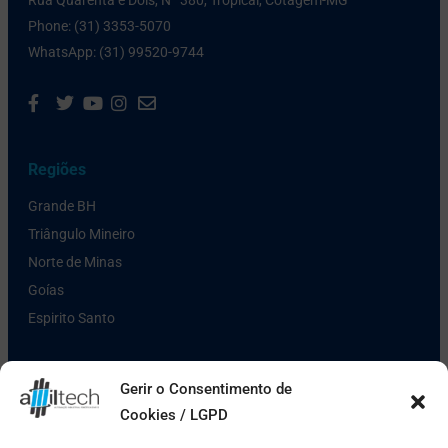
Phone: (31) 3353-5070
WhatsApp: (31) 99520-9744
Regiões
Grande BH
Triângulo Mineiro
Norte de Minas
Goías
Espirito Santo
Links Úteis
Gerir o Consentimento de
Cookies / LGPD
Política de Privacidade
Pagamento e Entrega