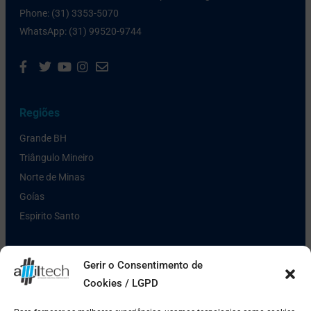
Phone: (31) 3353-5070
WhatsApp: (31) 99520-9744
Regiões
Grande BH
Triângulo Mineiro
Norte de Minas
Goías
Espirito Santo
Links Úteis
Gerir o Consentimento de
Cookies / LGPD
Política de Privacidade
Pagamento e Entrega