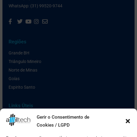
WhatsApp: (31) 99520-9744
Regiões
Grande BH
Triângulo Mineiro
Norte de Minas
Goías
Espirito Santo
Links Úteis
Política de Privacidade
Gerir o Consentimento de
Cookies / LGPD
Pagamento e Entrega
Ofertas